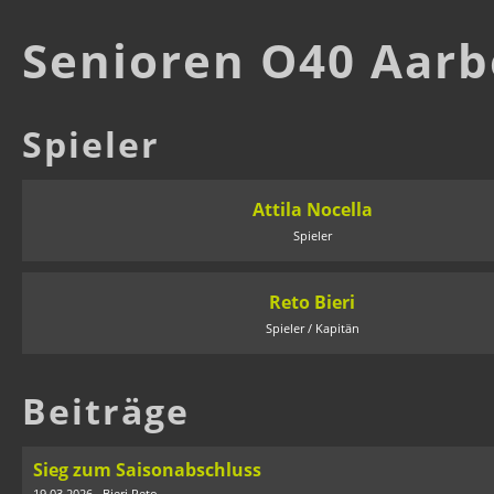
Senioren O40 Aarb
Spieler
Attila Nocella
Spieler
Reto Bieri
Spieler / Kapitän
Beiträge
Sieg zum Saisonabschluss
19.03.2026
, Bieri Reto